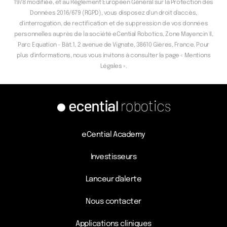
1978 modifiée, et au Règlement Européen Général sur la Protection des
Données 2016/679 (RGPD), vous disposez d'un droit d'accès,
d'interrogation, de rectification et de suppression de vos données
personnelles auprès de la société eCential Robotics, Zone Mayencin II,
Parc Equation - Bât.1, 2 avenue de Vignate, 38610 Gières, France. Pour
plus d'informations, nous vous invitons à consulter la page « Mentions
Légales ».
eCential Academy
Investisseurs
Lanceur d'alerte
Nous contacter
Applications cliniques