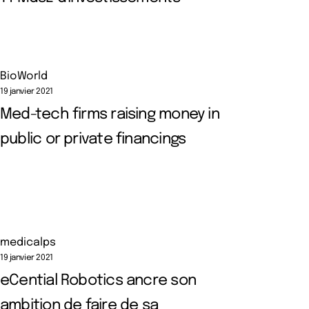
BioWorld
19 janvier 2021
Med-tech firms raising money in
public or private financings
medicalps
19 janvier 2021
eCential Robotics ancre son
ambition de faire de sa