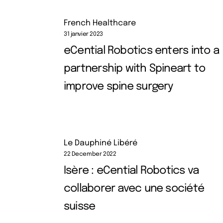
French Healthcare
31 janvier 2023
eCential Robotics enters into a
partnership with Spineart to
improve spine surgery
Le Dauphiné Libéré
22 December 2022
Isère : eCential Robotics va
collaborer avec une société
suisse