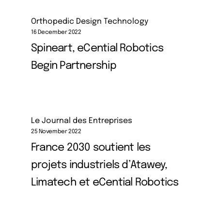
Orthopedic Design Technology
16 December 2022
Spineart, eCential Robotics
Begin Partnership
Le Journal des Entreprises
25 November 2022
France 2030 soutient les
projets industriels d’Atawey,
Limatech et eCential Robotics