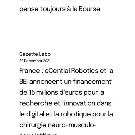
pense toujours à la Bourse
Gazette Labo
20 December 2021
France : eCential Robotics et la
BEI annoncent un financement
de 15 millions d’euros pour la
recherche et l'innovation dans
le digital et la robotique pour la
chirurgie neuro-musculo-