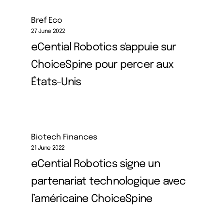
Bref Eco
27 June 2022
eCential Robotics s'appuie sur
ChoiceSpine pour percer aux
États-Unis
Biotech Finances
21 June 2022
eCential Robotics signe un
partenariat technologique avec
l’américaine ChoiceSpine