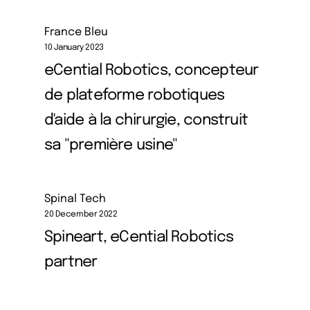
France Bleu
10 January 2023
eCential Robotics, concepteur
de plateforme robotiques
d'aide à la chirurgie, construit
sa "première usine"
Spinal Tech
20 December 2022
Spineart, eCential Robotics
partner