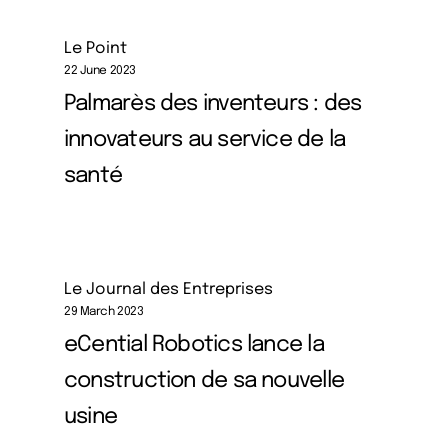
Le Point
22 June 2023
Palmarès des inventeurs : des
innovateurs au service de la
santé
Le Journal des Entreprises
29 March 2023
eCential Robotics lance la
construction de sa nouvelle
usine