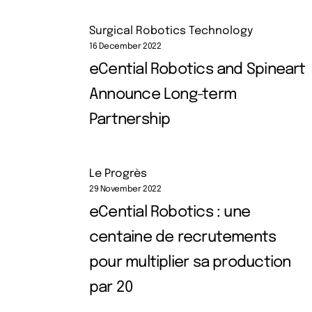
Surgical Robotics Technology
16 December 2022
eCential Robotics and Spineart
Announce Long-term
Partnership
Le Progrès
29 November 2022
eCential Robotics : une
centaine de recrutements
pour multiplier sa production
par 20