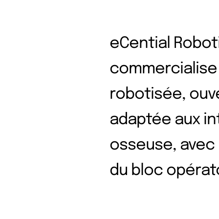
eCential Roboti
commercialise 
robotisée, ouve
adaptée aux in
osseuse, avec l
du bloc opérato