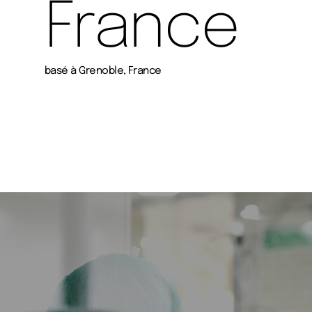
France
basé à Grenoble, France