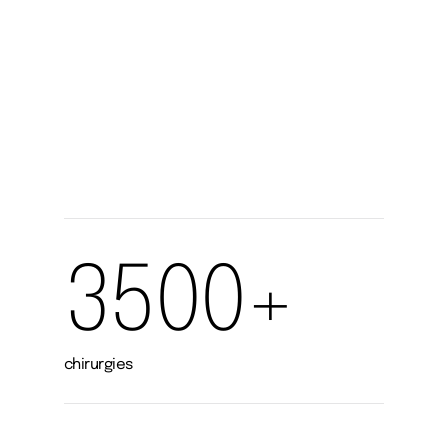
.
3500+
chirurgies